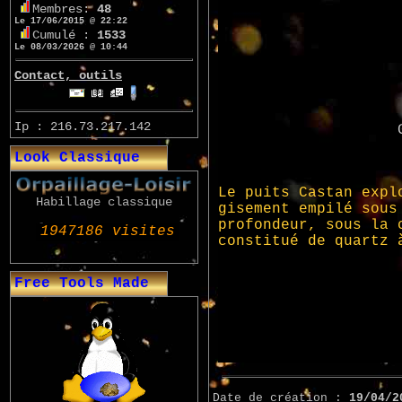
Membres:
48
Le 17/06/2015 @ 22:22
Cumulé :
1533
Le 08/03/2026 @ 10:44
Contact, outils
Ip : 216.73.217.142
Look Classique
Habillage classique
Free Tools Made
Date de création :
19/04/2