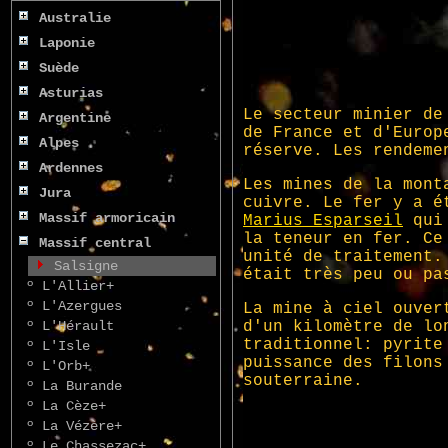
Australie
Laponie
Suède
Asturias
Argentine
Alpes
Ardennes
Jura
Massif armoricain
Massif central
Salsigne
º
L'Allier+
º
L'Azergues
º
L'Hérault
º
L'Isle
º
L'Orb+
º
La Burande
º
La Cèze+
º
La Vézère+
º
Le Chassezac+