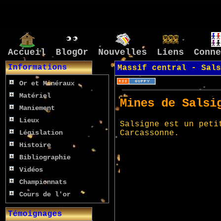
Accueil
BlogOr
Nouvelles
Liens
Conne
Informations
Massif central -
Sals
Or et Minéraux
Matériel
Maniement
Lieux
Législation
Histoire
Bibliographie
Vidéos
Championnats
Cours de l'or
Témoignages