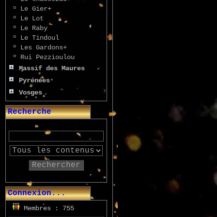
º
Le Gier+
º
Le Lot
º
Le Raby
º
Le Tindoul
º
Les Gardons+
º
Rui Pezzioulou
Massif des Maures
Pyrénées
Vosges
Recherche
Rechercher
Connexion...
Membres : 755