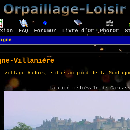
xion
FAQ
ForumOr
Livre d'Or
PhotOr
S
igne