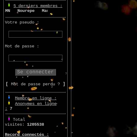
5 derniers membres :
N
Nourepe
Marcsupilami
Azo
Votre pseudo :
Mot de passe :
[
Mot de passe perdu ?
]
Membre en ligne :
Anonymes en ligne
:
7
Total
visites:
1205538
Record connectés :