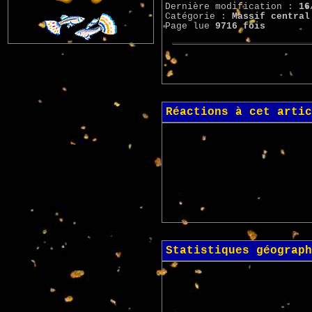
Dernière modification :
16
Catégorie :
Massif central
Page lue
9716 fois
Réactions à cet artic
Statistiques géograph