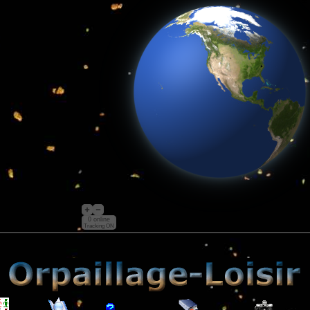
0 online
Tracking ON