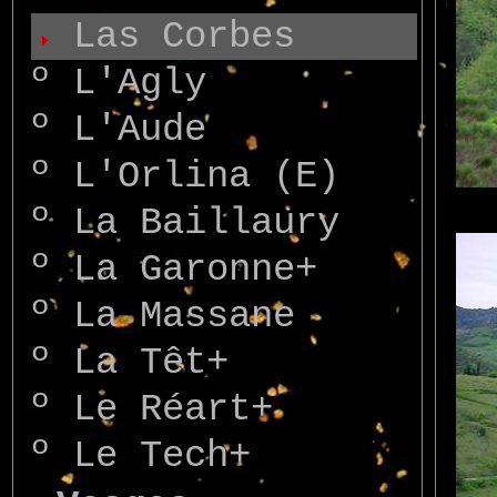
Las Corbes
º
L'Agly
º
L'Aude
º
L'Orlina (E)
º
La Baillaury
º
La Garonne+
º
La Massane
º
La Têt+
º
Le Réart+
º
Le Tech+