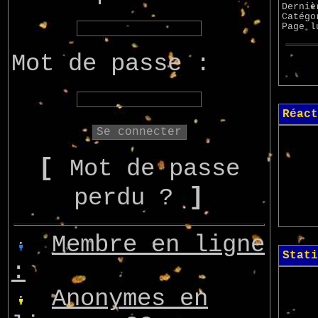
Derniè
Catég
Page 
Mot de passe :
Réact
[
Mot de passe
]
perdu ?
Membre en ligne
Stati
:
Anonymes en