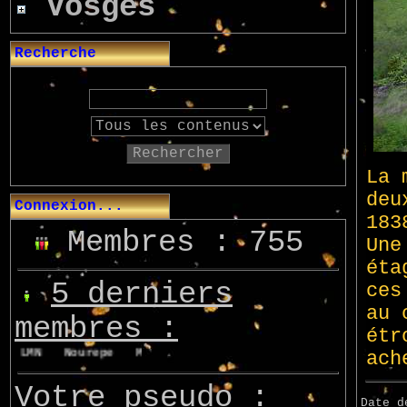
Vosges
Recherche
Rechercher
Connexion...
Membres : 755
5 derniers
membres :
LMN
Nourepe
Marcsupilami
Azo
Votre pseudo :
Date d