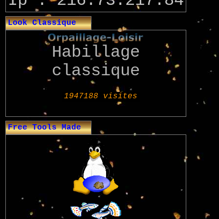
Ip : 216.73.217.84
Look Classique
Habillage
classique
Free Tools Made