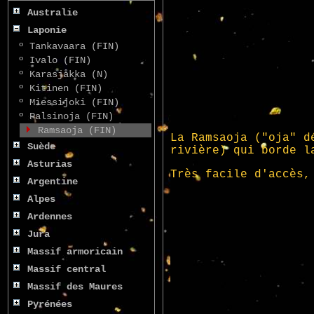
Australie
Laponie
º
Tankavaara (FIN)
º
Ivalo (FIN)
º
Karasjåkka (N)
º
Kitinen (FIN)
º
Miessijoki (FIN)
º
Palsinoja (FIN)
Ramsaoja (FIN)
Suède
Asturias
Argentine
Alpes
Ardennes
Jura
Massif armoricain
Massif central
Massif des Maures
Pyrénées