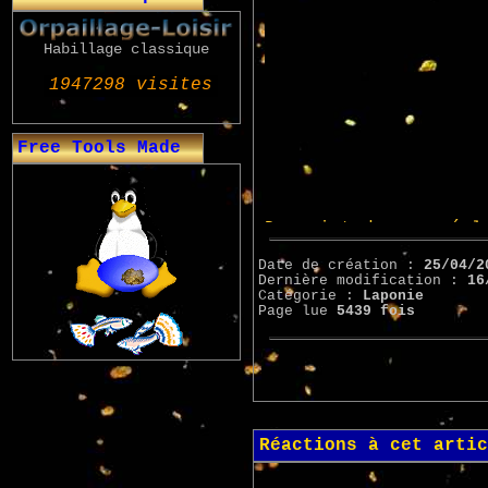
Habillage classique
Free Tools Made
Date de création :
25/04/2
Dernière modification :
16
Catégorie :
Laponie
Page lue
5439 fois
Réactions à cet artic