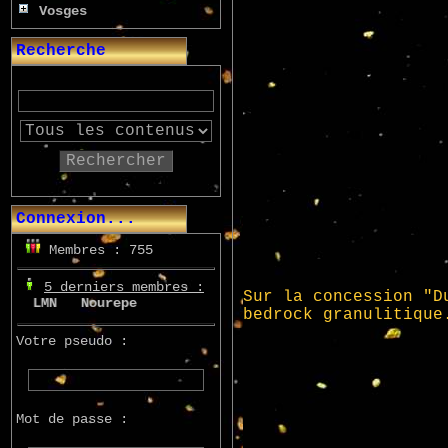
Vosges
Recherche
Rechercher
Connexion...
Membres : 755
5 derniers membres :
LMN
Nourepe
Marcsupilami
Azo
Votre pseudo :
Mot de passe :