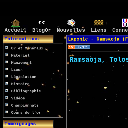
Accueil
BlogOr
Nouvelles
Liens
Conne
Informations
Laponie - Ramsaoja (F
Or et Minéraux
Matériel
Maniement
Lieux
Législation
Histoire
Bibliographie
Vidéos
Championnats
Cours de l'or
Témoignages