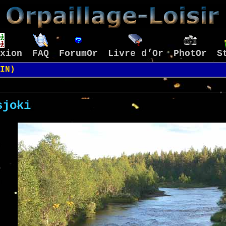
xion
FAQ
ForumOr
Livre d'Or
PhotOr
S
IN)