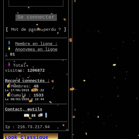
[
Mot de passe perdu ?
]
Membre en ligne :
Anonymes en ligne
:
81
Total
visites:
1206872
Record connectés :
Membres:
48
Le 17/06/2015 @ 22:22
Cumulé :
1533
Le 08/03/2026 @ 10:44
Contact, outils
Ip : 216.73.217.94
Look Classique