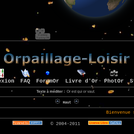
0 online
Tracking ON
exion
FAQ
ForumOr
Livre d'Or
PhotOr
S
Texte à méditer :
Or est qui or vaut.
Haut
Bienvenue sur le site de
© 2004-2011