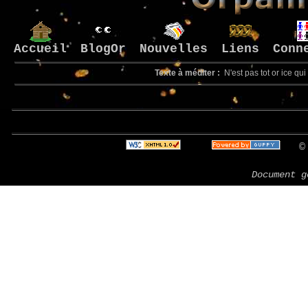
Accueil
BlogOr
Nouvelles
Liens
Conn
Texte à méditer :
N'est pas tot or ice qui
Bienv
© 
Document g