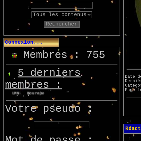
Rechercher
Connexion...
Membres : 755
5 derniers
Date d
Derniè
membres :
Catég
Page 
on
LMN
Nourepe
Marcsupilami
Azo
Votre pseudo :
Réact
Mot de passe :