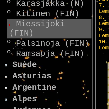
º
Karasjåkka (N)
º
Kitinen (FIN)
Miessijoki
(FIN)
º
Palsinoja (FIN)
º
Ramsaoja (FIN)
Suède
Asturias
Argentine
Alpes