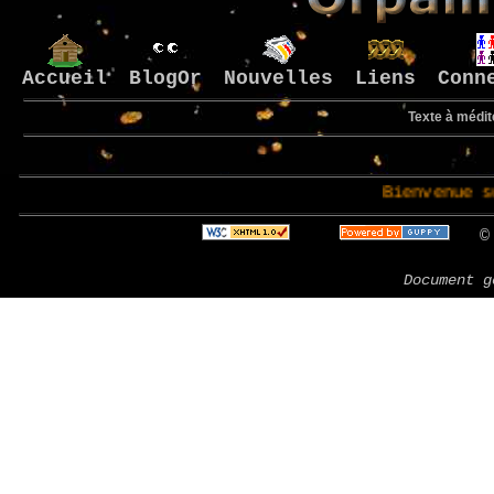
Accueil
BlogOr
Nouvelles
Liens
Conn
Texte à médit
Bienvenue sur le 
© 
Document g