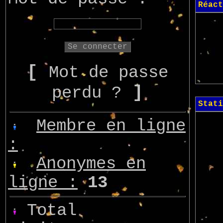
Réact
[
Mot de passe
]
perdu ?
Stati
Membre en ligne
:
Anonymes en
ligne :
13
Total