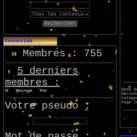
Rechercher
Connexion...
Membres : 755
5 derniers
membres :
Date d
MN
Nourepe
Marcsupilami
Azo
Derniè
Catég
Votre pseudo :
Page 
Mot de passe :