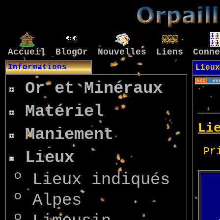
Accueil
BlogOr
Nouvelles
Liens
Conne
Informations
Lieux
Or et Minéraux
Matériel
Maniement
Lieux
º
Lieux indiqués
º
Alpes