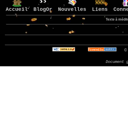
Accueil
BlogOr
Nouvelles
Liens
Conn
Texte à médit
Bienve
© 
Document 