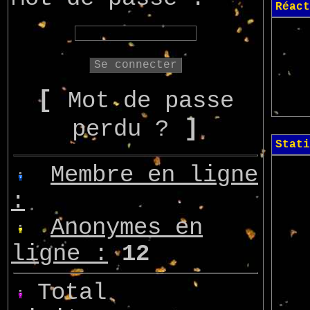
Réact
[
Mot de passe
]
perdu ?
Stati
Membre en ligne
:
Anonymes en
ligne :
12
Total