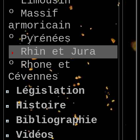
º
Limousin
º
Massif
armoricain
º
Pyrénées
Rhin et Jura
º
Rhone et
Cévennes
Législation
Histoire
Bibliographie
Vidéos