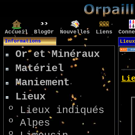
Accueil
BlogOr
Nouvelles
Liens
Conne
Informations
Lieux
Or et Minéraux
Matériel
Maniement
Lieux
º
Lieux indiqués
º
Alpes