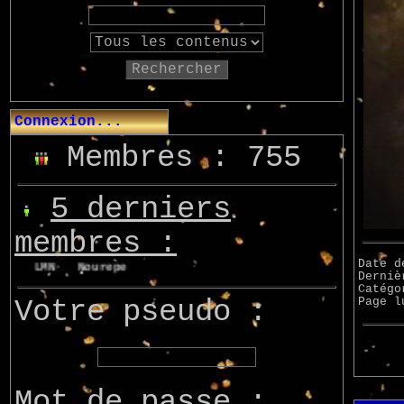
Rechercher
Connexion...
Membres : 755
5 derniers
membres :
Date d
on
LMN
Nourepe
Marcsupilami
Azo
Derniè
Catég
Votre pseudo :
Page 
Mot de passe :