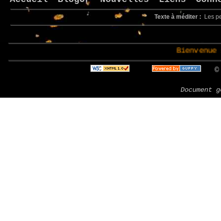
Texte à méditer :
Les pet
Bienvenue sur le
© 
Document g