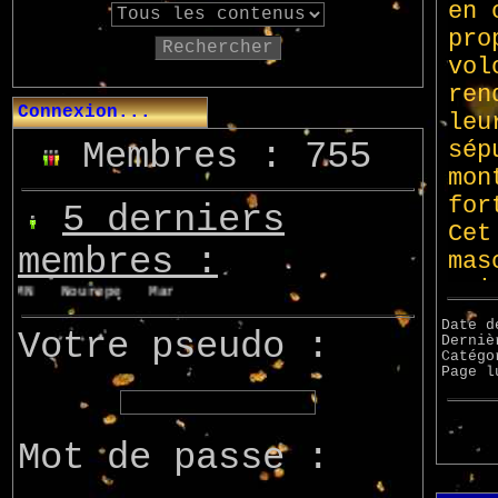
Rechercher
Connexion...
Membres : 755
5 derniers
membres :
LMN
Nourepe
Marcsupilami
Azo
Date d
Votre pseudo :
Derniè
Catég
Page 
Mot de passe :