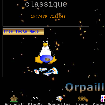
classique
Free Tools Made
Accueil
BlogOr
Nouvelles
Liens
Conn