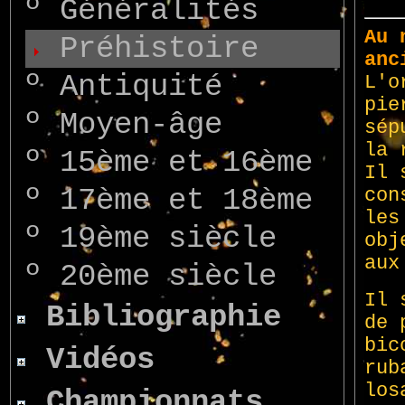
º
Généralités
Préhistoire
º
Antiquité
º
Moyen-âge
º
15ème et 16ème
º
17ème et 18ème
º
19ème siècle
º
20ème siècle
Bibliographie
Vidéos
Championnats