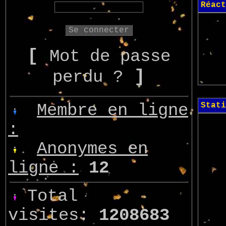
Réact
[
Mot de passe
]
perdu ?
Membre en ligne
Stati
:
Anonymes en
ligne :
12
Total
visites:
1208683