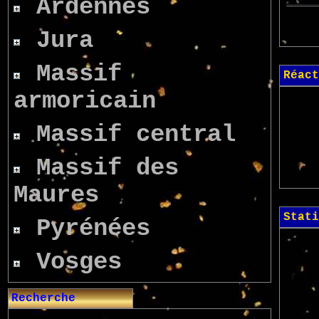
Ardennes
Jura
Massif
Réact
armoricain
Massif central
Massif des
Maures
Stati
Pyrénées
Vosges
Recherche