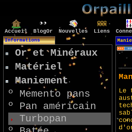
Accueil
BlogOr
Nouvelles
Liens
Conne
Informations
Mani
Or et Minéraux
Matériel
Maniement
º
Memento pans
º
Pan américain
Turbopan
º
Batée