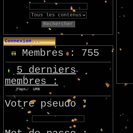
Rechercher
Connexion...
Membres : 755
5 derniers
membres :
Yvon
LMN
Nourepe
Marcsupilami
Azo
Votre pseudo :