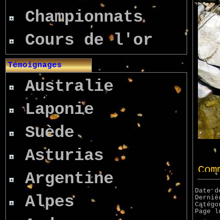
Championnats
Cours de l'or
Témoignages
Australie
Laponie
Suède
Asturias
Argentine
Date d
Alpes
Derniè
Catég
Page 