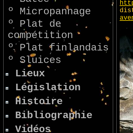
º
Micropannage
º
Plat de
compétition
º
Plat finlandais
º
Sluices
Lieux
Législation
Histoire
Bibliographie
Vidéos