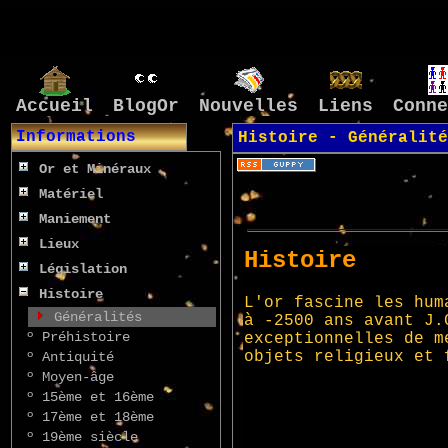
Accueil
BlogOr
Nouvelles
Liens
Conne
Informations
Histoire -
Généralité
Or et Minéraux
Matériel
Maniement
Lieux
Législation
Histoire
Généralités
º
Préhistoire
º
Antiquité
º
Moyen-âge
º
15ème et 16ème
º
17ème et 18ème
º
19ème siècle