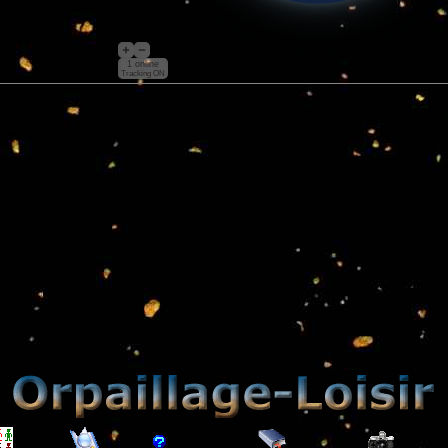
1 online
Tracking ON