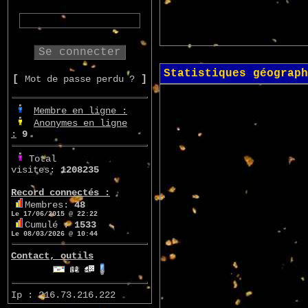
Statistiques géograph
[
Mot de passe perdu ?
]
Membre en ligne :
Anonymes en ligne
:
9
Total
visites:
1208235
Record connectés :
Membres:
48
Le 17/06/2015 @ 22:22
Cumulé :
1533
Le 08/03/2026 @ 10:44
Contact, outils
Ip : 216.73.216.222