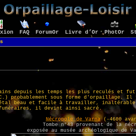
xion
FAQ
ForumOr
Livre d'Or
PhotOr
S
s