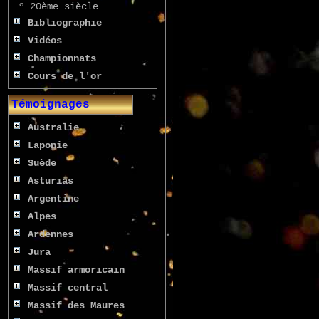
º
20ème siècle
Bibliographie
Vidéos
Championnats
Cours de l'or
Témoignages
Australie
Laponie
Suède
Asturias
Argentine
Alpes
Ardennes
Jura
Massif armoricain
Massif central
Massif des Maures