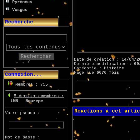
Pyrénées
Vosges
Recherche
Rechercher
Date de création :
14/04/2
Dernière modification :
09
Catégorie :
Histoire
Page lue
6676 fois
Connexion...
Membres : 755
5 derniers membres :
n
LMN
Nourepe
Marcsupilami
Azo
Réactions à cet artic
Votre pseudo :
Mot de passe :