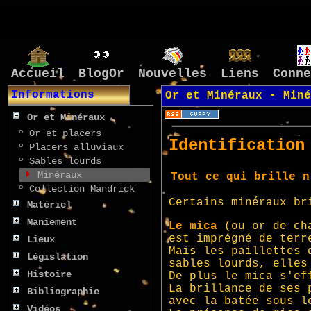
Accueil
BlogOr
Nouvelles
Liens
Conne
Informations
Or et Minéraux -
Miné
Or et Minéraux
º
Or et placers
º
Placers alluviaux
º
Sables lourds
Minéraux
º
Collection Mandrick
Matériel
Maniement
Lieux
Législation
Histoire
Bibliographie
Vidéos