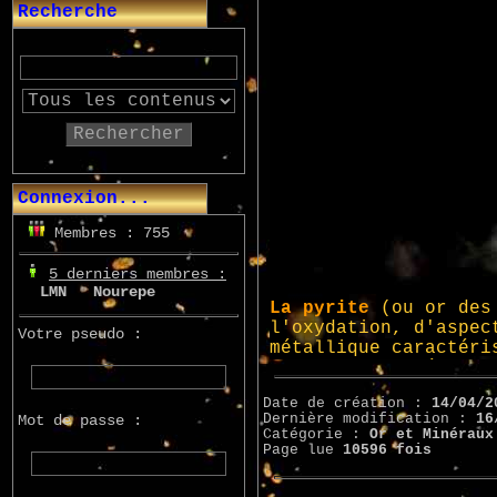
Recherche
Rechercher
Connexion...
Membres : 755
5 derniers membres :
n
LMN
Nourepe
Marcsupilami
Azo
Votre pseudo :
Date de création :
14/04/2
Dernière modification :
16
Mot de passe :
Catégorie :
Or et Minéraux
Page lue
10596 fois