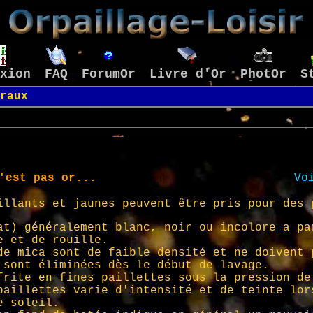
xion
FAQ
ForumOr
Livre d'Or
PhotOr
S
raux