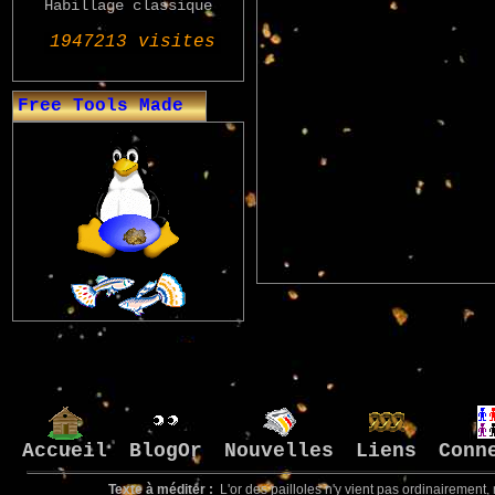
Habillage classique
Free Tools Made
Accueil
BlogOr
Nouvelles
Liens
Conn
Texte à méditer :
L'or des pailloles n'y vient pas ordinairement, m