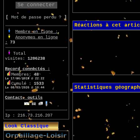
[
Mot de passe perdu ?
]
Réactions à cet artic
Membre en ligne :
Anonymes en ligne
:
73
Total
visites:
1206238
Record connectés :
Membres:
48
Le 17/06/2015 @ 22:22
Cumulé :
1533
Statistiques géograph
Le 08/03/2026 @ 10:44
Contact, outils
Ip : 216.73.216.207
Look Classique