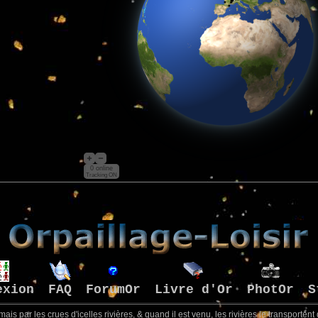
0 online
Tracking ON
exion
FAQ
ForumOr
Livre d'Or
PhotOr
S
ais par les crues d'icelles rivières, & quand il est venu, les rivières le transportent