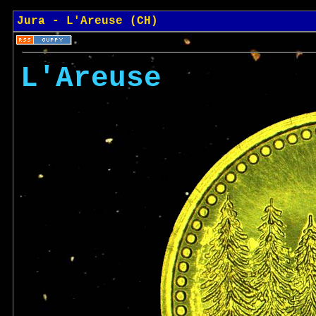
Jura - L'Areuse (CH)