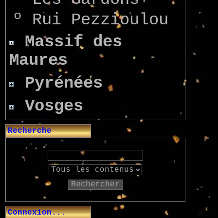
º
Rui Pezzioulou
Massif des
Maures
Pyrénées
Vosges
Recherche
Rechercher
Connexion...