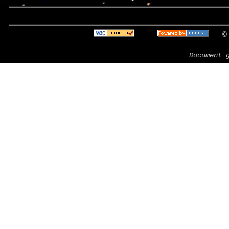
Bie
© 
Document 