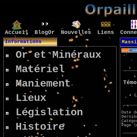
Accueil
BlogOr
Nouvelles
Liens
Conne
Informations
Massi
Or et Minéraux
Matériel
Maniement
Témo
Lieux
L
Législation
Date d
Derniè
Catég
Histoire
Page 