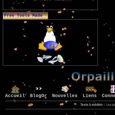
Free Tools Made
Accueil
BlogOr
Nouvelles
Liens
Conn
Texte à méditer :
Les pet