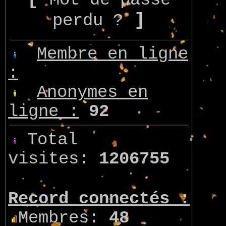
Mot de passe
]
perdu ?
Membre en ligne
:
Anonymes en
ligne :
92
Total
visites:
1206755
Record connectés :
Membres:
48