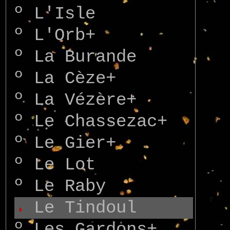
º
L'Isle
º
L'Orb+
º
La Burande
º
La Cèze+
º
La Vézère+
º
Le Chassezac+
º
Le Gier+
º
Le Lot
º
Le Raby
Le Tindoul
º
Les Gardons+