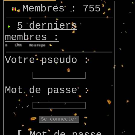
Membres : 755
5 derniers
membres :
on
LMN
Nourepe
Marcsupilami
Azo
Votre pseudo :
Mot de passe :
[