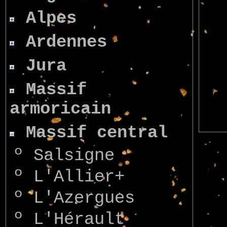
Alpes
Ardennes
Jura
Massif
armoricain
Massif central
º
Salsigne
º
L'Allier+
º
L'Azergues
º
L'Hérault