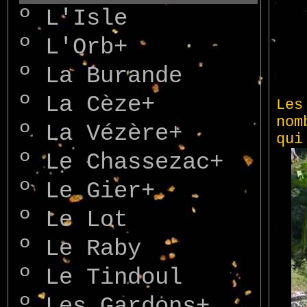
º
L'Isle
º
L'Orb+
º
La Burande
º
La Cèze+
º
La Vézère+
º
Le Chassezac+
º
Le Gier+
º
Le Lot
º
Le Raby
º
Le Tindoul
º
Les Gardons+