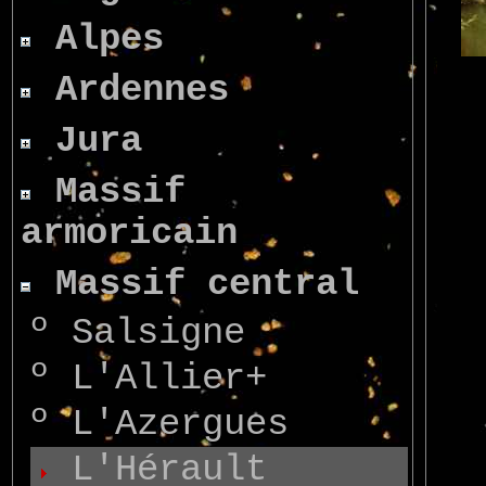
Alpes
Ardennes
Jura
Massif
armoricain
Massif central
º
Salsigne
º
L'Allier+
º
L'Azergues
L'Hérault