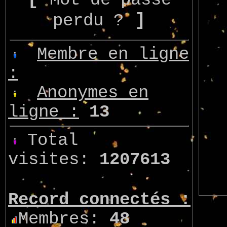
Mot de passe
]
perdu ?
Membre en ligne
:
Anonymes en
ligne :
13
Total
visites:
1207613
Record connectés :
Membres:
48