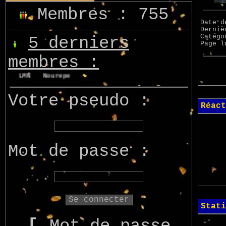
Membres : 755
Date d
Derniè
Catég
5 derniers
Page 
membres :
on
LMN
Nourepe
Marcsupilami
Azo
Votre pseudo :
Réact
Mot de passe :
Stati
[