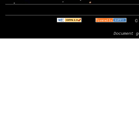
Bienven
© 
Document g