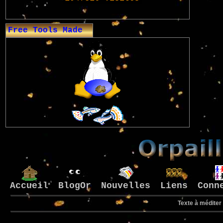
Free Tools Made
Accueil
BlogOr
Nouvelles
Liens
Conn
Texte à méditer 