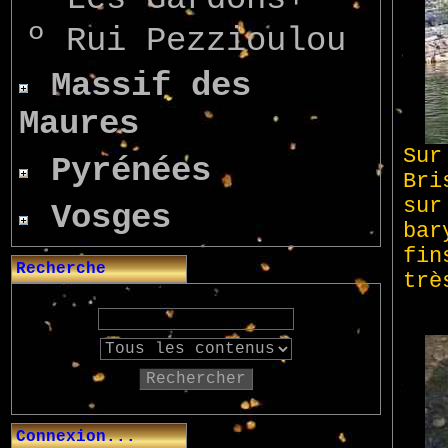
º
Rui Pezzioulou
Massif des
Maures
Pyrénées
Vosges
Recherche
Rechercher
Connexion...