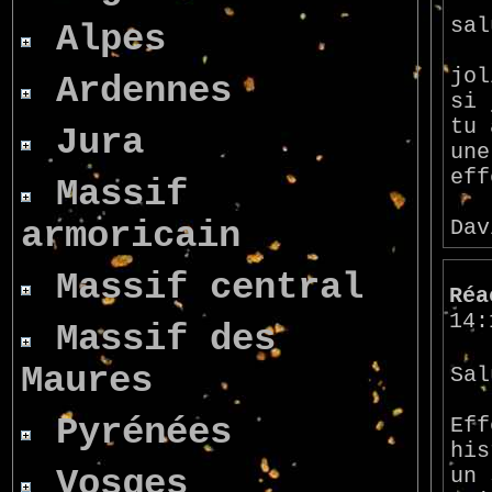
sal
Alpes
jol
Ardennes
si 
tu 
Jura
une
eff
Massif
armoricain
Dav
Massif central
Réa
14:
Massif des
Maures
Sal
Pyrénées
Eff
his
Vosges
un 