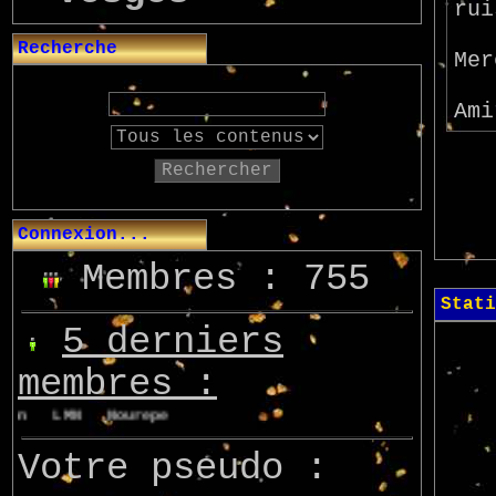
rui
Recherche
Mer
Ami
Rechercher
Connexion...
Membres : 755
Stati
5 derniers
membres :
von
LMN
Nourepe
Marcsupilami
Azo
Votre pseudo :