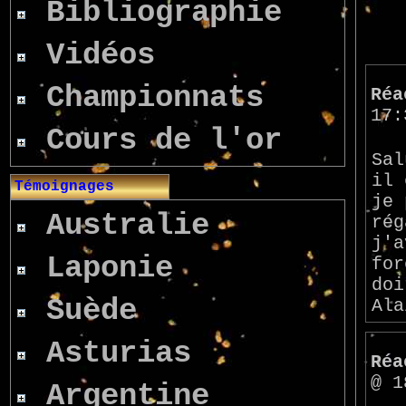
Bibliographie
Vidéos
Championnats
Réa
17:
Cours de l'or
Sal
il 
Témoignages
je 
Australie
rég
j'a
Laponie
for
doi
Suède
Ala
Asturias
Réa
@ 1
Argentine