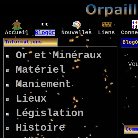
Accueil
BlogOr
Nouvelles
Liens
Conne
Informations
BlogO
Or et Minéraux
Vo
Matériel
Maniement
Lieux
Législation
Histoire
Comm