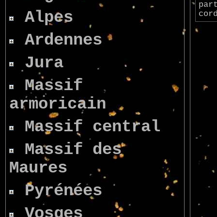
par
Alpes
cor
Ardennes
Jura
Massif
armoricain
Massif central
Massif des
Maures
Pyrénées
Vosges