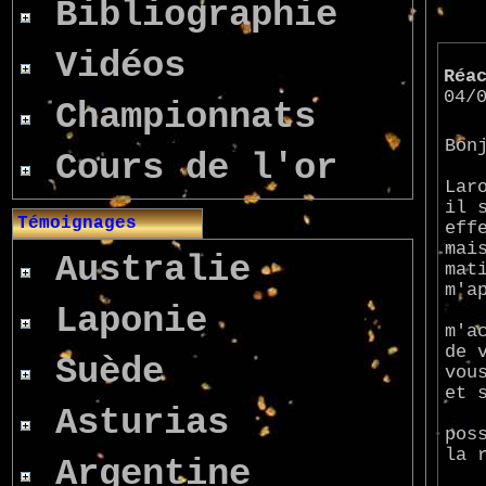
Bibliographie
Vidéos
Réa
04/
Championnats
Bon
Cours de l'or
J'h
Lar
il 
Témoignages
eff
mai
Australie
mat
m'a
Laponie
Est
m'a
de 
Suède
vou
et 
Asturias
Dan
pos
la 
Argentine
J'e