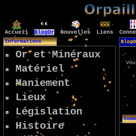
Accueil
BlogOr
Nouvelles
Liens
Conne
Informations
BlogO
Or et Minéraux
Vou
Matériel
Maniement
Lieux
Législation
Comm
Histoire