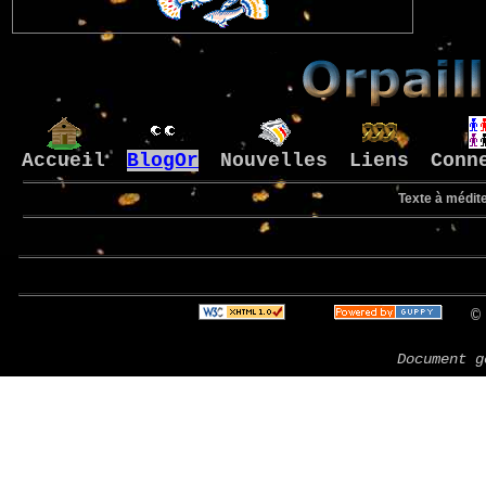
Accueil
BlogOr
Nouvelles
Liens
Conn
Texte à médite
B
© 
Document g