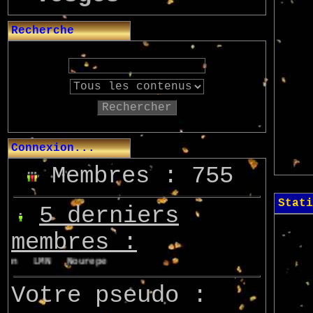
Recherche
Rechercher
Connexion...
Membres : 755
Stati
5 derniers
membres :
von
LMN
Nourepe
Marcsupilami
Azo
Votre pseudo :