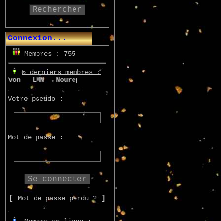
Rechercher
Connexion...
Membres : 755
5 derniers membres :
von
LMN
Nourepe
Marcsupilami
Azo
Votre pseudo :
Mot de passe :
[
Mot de passe perdu ?
]
Membre en ligne :