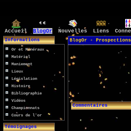
Accueil
BlogOr
Nouvelles
Liens
Conne
Informations
BlogOr - Prospections
Or et Minéraux
Matériel
Maniement
Lieux
Législation
Histoire
Bibliographie
Vidéos
Commentaires
Championnats
Cours de l'or
Témoignages