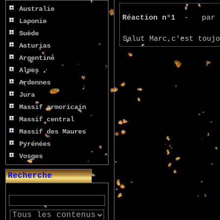
Australie
Réaction n°1
- pa
Laponie
Suède
Salut Marc,c'est toujo
Asturias
Argentine
Alpes
Ardennes
Jura
Massif armoricain
Massif central
Massif des Maures
Pyrénées
Vosges
Recherche