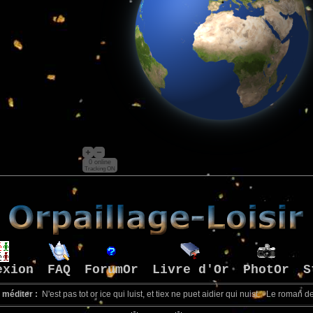
0 online
Tracking ON
exion
FAQ
ForumOr
Livre d'Or
PhotOr
S
 méditer :
N'est pas tot or ice qui luist, et tiex ne puet aidier qui nuist. Le roman d