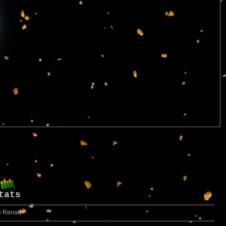
tats
e Renart