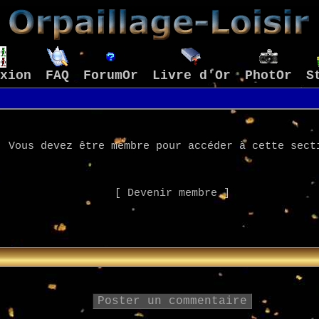
xion
FAQ
ForumOr
Livre d'Or
PhotOr
S
Vous devez être membre pour accéder à cette sect
[
Devenir membre
]
Poster un commentaire