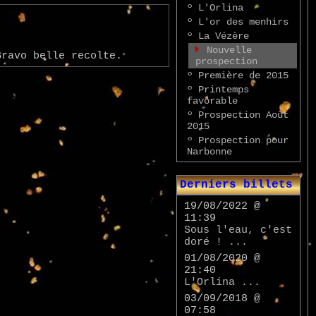
º
L'Orlina
º
L'or des menhirs
º
La Vézère
Nouvelle
Bravo belle recolte.
prospection
º
Première de 2015
º
Printemps
favorable
º
Prospection Août
2015
º
Prospection pour
Narbonne
Derniers billets
19/08/2022 @
11:39
Sous l'eau, c'est
doré ! ...
01/08/2020 @
21:40
L'Orlina ...
03/09/2018 @
07:58