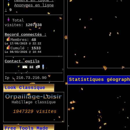
Anonymes en ligne
:
9
Total
visites:
1207838
Record connectés :
Membres:
48
Le 17/06/2015 @ 22:22
Cumulé :
1533
Le 08/03/2026 @ 10:44
Contact, outils
Ip : 216.73.216.90
Statistiques géograph
Look Classique
Habillage classique
Free Tools Made