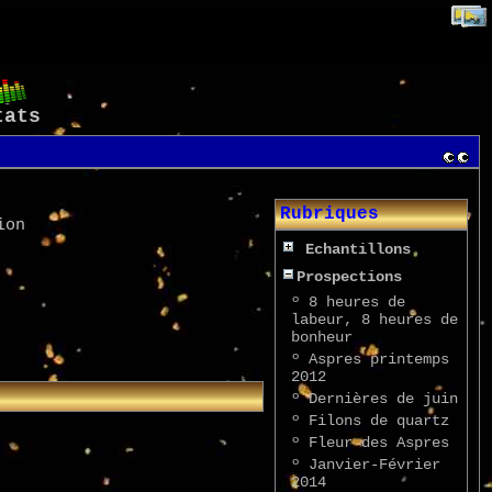
tats
Rubriques
ion
Echantillons
Prospections
º
8 heures de
labeur, 8 heures de
bonheur
º
Aspres printemps
2012
º
Dernières de juin
º
Filons de quartz
º
Fleur des Aspres
º
Janvier-Février
2014