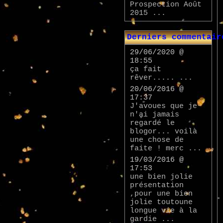
Prospection Août
2015 ...
Derniers commentair
29/06/2020 @
18:55
ça fait
rêver..... ...
20/06/2016 @
17:37
J'avoues que je
n'ai jamais
regardé le
blogor... voilà
une chose de
faite ! merc ...
19/03/2016 @
17:53
une bien jolie
présentation
,pour une bien
jolie toutoune
longue vie à la
gardie ...