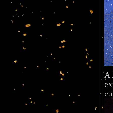
A 
ex
cu