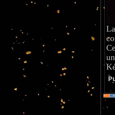
La
co
Ce
un
Ké
P