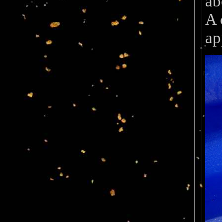
ab
A 
ap