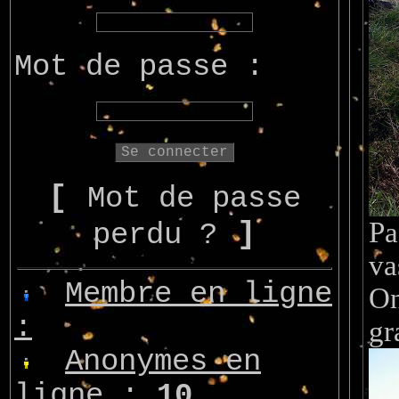
Mot de passe :
[
Mot de passe
]
Pa
perdu ?
va
Membre en ligne
On
:
gr
Anonymes en
ligne :
10