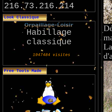
216.73.216.214
Look Classique
Dé
Habillage
ma
classique
La
d'
Free Tools Made