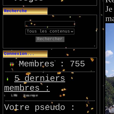
Je
Recherche
ma
Rechercher
Connexion...
Membres : 755
5 derniers
membres :
n
LMN
Nourepe
Marcsupilami
Azo
Votre pseudo :