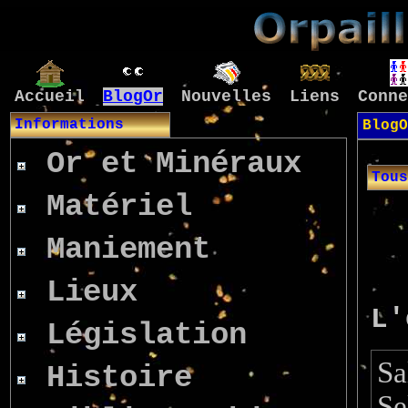
Accueil
BlogOr
Nouvelles
Liens
Conne
Informations
BlogO
Or et Minéraux
Tous
Matériel
Maniement
Lieux
L'
Législation
Sa
Histoire
Se