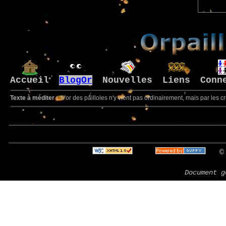
Accueil
BlogOr
Nouvelles
Liens
Conn
Texte à méditer :
L'or des pailloles n'y vient pas ordinairement, mais par les cru
Bienvenu
© 
Document g