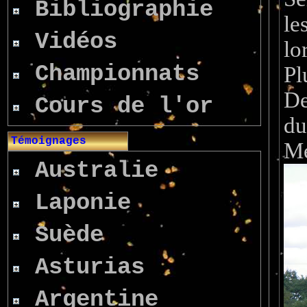
Bibliographie
le
Vidéos
lo
Championnats
Pl
De
Cours de l'or
du
Témoignages
Me
Australie
Laponie
Suède
Asturias
Argentine