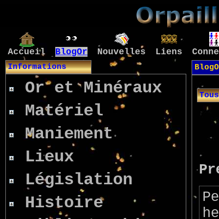
Accueil
BlogOr
Nouvelles
Liens
Conne
Informations
BlogO
Or et Minéraux
Tous
Matériel
Maniement
Lieux
Pr
Législation
Pe
Histoire
he