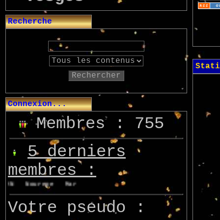
Recherche
Stati
Rechercher
Connexion...
Membres : 755
5 derniers
membres :
MN
Nourepe
Marcsupilami
Azo
Votre pseudo :