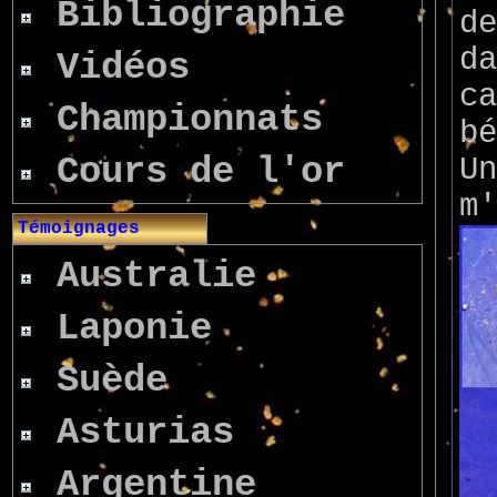
Bibliographie
de
da
Vidéos
ca
Championnats
bé
Cours de l'or
Un
m'
Témoignages
Australie
Laponie
Suède
Asturias
Argentine