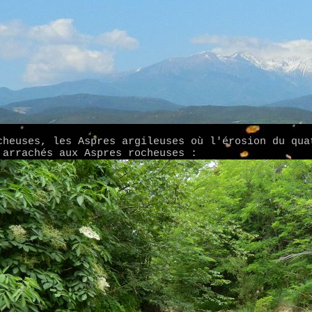
cheuses, les Aspres argileuses où l'érosion du qua
 arrachés aux Aspres rocheuses :