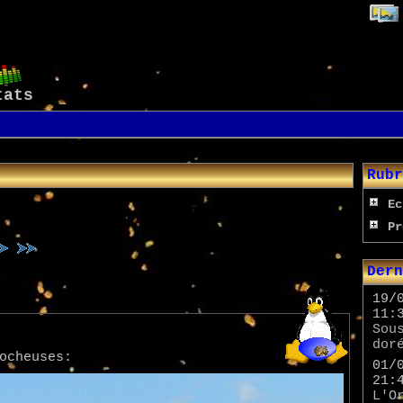
tats
Rubr
Ec
Pr
Dern
19/
11:
Sou
dor
ocheuses:
01/
21:
L'O