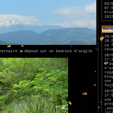
03/
07:
Pro
201
Dern
29/
18:
ça 
rêv
ternaire a déposé sur un bedrock d'argile
20/
17:
J'a
n'a
reg
blo
une
fai
19/
17:
une
pré
,po
jol