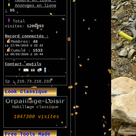
Anonymes en ligne
:
95
Total
visites:
1206893
Record connectés :
Membres:
48
Le 17/06/2015 @ 22:22
Cumulé :
1533
Le 08/03/2026 @ 10:44
Contact, outils
Ip : 216.73.216.233
Look Classique
Habillage classique
Free Tools Made