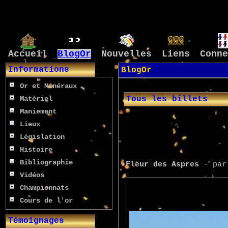
Accueil
BlogOr
Nouvelles
Liens
Conne
Informations
BlogOr
Or et Minéraux
Matériel
Tous les billets
Maniement
Lieux
Législation
Histoire
Bibliographie
Fleur des Aspres
- pa
Vidéos
Championnats
Cours de l'or
Témoignages