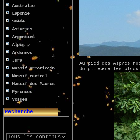
Australie
Laponie
Suède
Asturias
Argentine
Alpes
Ardennes
Jura
Au pied des Aspres ro
Massif armoricain
du pliocène les blocs
Massif central
Massif des Maures
Pyrénées
Vosges
Recherche