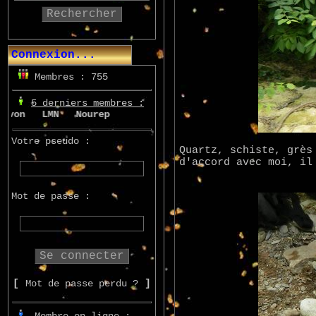
Rechercher
Connexion...
Membres : 755
5 derniers membres :
n
LMN
Nourepe
Marcsupilami
Azo
Votre pseudo :
Quartz, schiste, grès
d'accord avec moi, il
Mot de passe :
[
Mot de passe perdu ?
]
Membre en ligne :