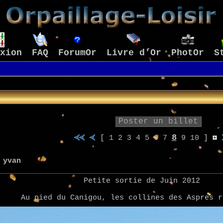
xion
FAQ
ForumOr
Livre d'Or
PhotOr
S
Poster un billet
8
[
1
2
3
4
5
6
7
9
10
]
r
yvan
Petite sortie de Juin 2012
Au pied du Canigou, les collines des Aspres r