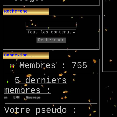
Recherche
Rechercher
Connexion...
Membres : 755
5 derniers
membres :
von
LMN
Nourepe
Marcsupilami
Azo
Votre pseudo :