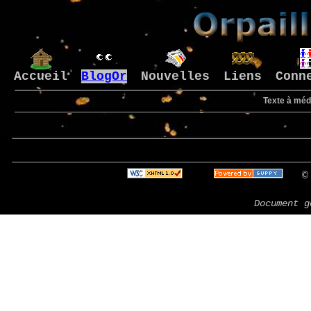
Accueil
BlogOr
Nouvelles
Liens
Conn
Texte à médi
B
© 
Document g