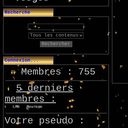
Recherche
Rechercher
Connexion...
Membres : 755
5 derniers
membres :
on
LMN
Nourepe
Marcsupilami
Azo
Votre pseudo :