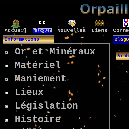
Accueil
BlogOr
Nouvelles
Liens
Conne
Informations
BlogO
Or et Minéraux
Arch
Matériel
Maniement
Lieux
Législation
Histoire