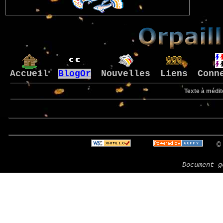
Accueil
BlogOr
Nouvelles
Liens
Conn
Texte à médit
Bie
© 
Document g