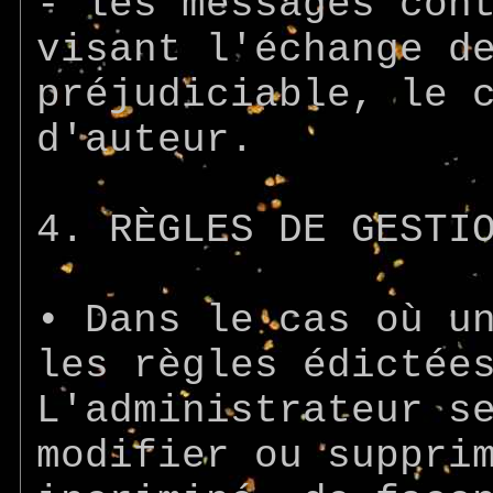
- les messages con
visant l'échange d
préjudiciable, le 
d'auteur.
4. RÈGLES DE GESTI
• Dans le cas où u
les règles édictée
L'administrateur s
modifier ou suppri