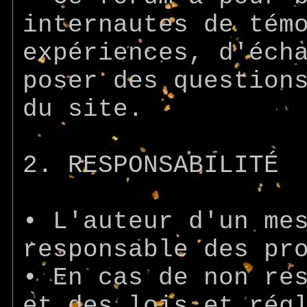
internautes de tém
expériences, d'éch
poser des question
du site.
2. RESPONSABILITÉ
• L'auteur d'un me
responsable des pr
• En cas de non re
et des lois et rég