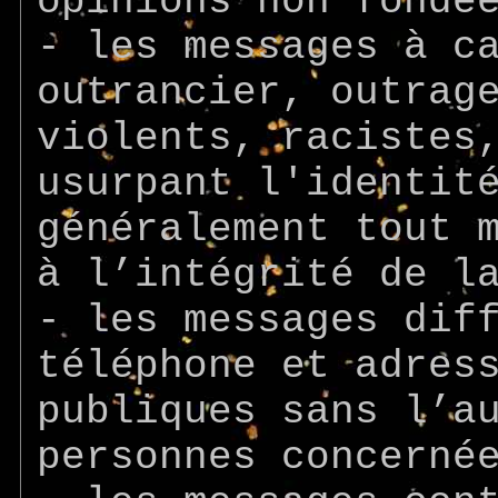
opinions non fondé
- les messages à c
outrancier, outrag
violents, racistes
usurpant l'identit
généralement tout 
à l’intégrité de l
- les messages dif
téléphone et adres
publiques sans l’a
personnes concerné