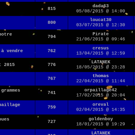
dada63
815
05/08/2015 @ 14:00
loucat30
800
03/07/2015 @ 12:30
Pirate
notre
794
21/06/2015 @ 09:46
cresus
 à vendre
762
13/04/2015 @ 12:59
LATANEK
t 2015
776
18/05/2015 @ 23:28
thomas
767
22/04/2015 @ 11:44
orpaillage42
 grammes
741
17/02/2015 @ 20:04
oreval
paillage
759
02/04/2015 @ 14:35
goldenboy
oues
727
18/01/2015 @ 19:29
LATANEK