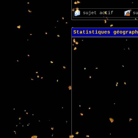
sujet actif
s
Statistiques géograph