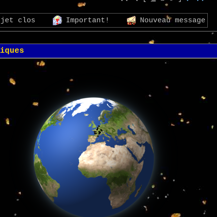
ujet clos
Important!
Nouveau message
iques