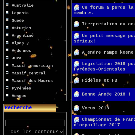
Australie
Ce forum a perdu la
Laponie
membres
Suède
Iterpretation du co
Asturias
Argentine
Un petit message po
sérieux!
Alpes
Ardennes
A endre rampe keene
Jura
Législation 2018 po
Massif armoricain
Pyrénées-Orientales
Massif central
Fidèles et FB
Massif des Maures
Pyrénées
Bonne Année 2018 !
Vosges
Recherche
Voeux 2018
Championnat de Fran
d'orpaillage 2017