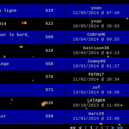
yvan
n ligne
618
12/05/2014 @ 07:48
yvan
622
014
16/05/2014 @ 20:03
CobraUK
sur le Gard,
609
18/04/2014 @ 09:55
bastiaan30
610
18/04/2014 @ 14:13
Jimmy09
iège
558
19/01/2014 @ 01:27
FGTH17
576
21/02/2014 @ 20:34
zef
571
13/02/2014 @ 16:58
LATANEK
535
29/10/2013 @ 11:09
marc29
ier
559
21/01/2014 @ 22:08
1
[
2
3
]