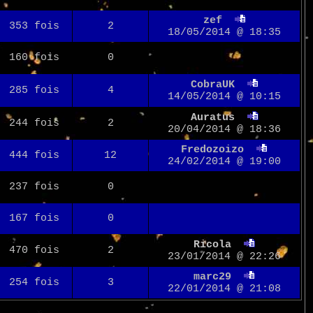
zef
353 fois
2
18/05/2014 @ 18:35
160 fois
0
CobraUK
285 fois
4
14/05/2014 @ 10:15
Auratus
244 fois
2
20/04/2014 @ 18:36
Fredozoizo
444 fois
12
24/02/2014 @ 19:00
237 fois
0
167 fois
0
Ricola
470 fois
2
23/01/2014 @ 22:26
marc29
254 fois
3
22/01/2014 @ 21:08