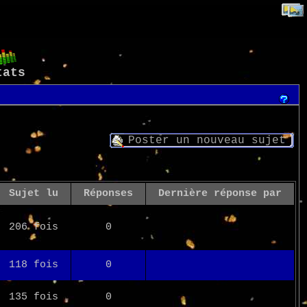
tats
Poster un nouveau sujet
Sujet lu
Réponses
Dernière réponse par
206 fois
0
118 fois
0
135 fois
0