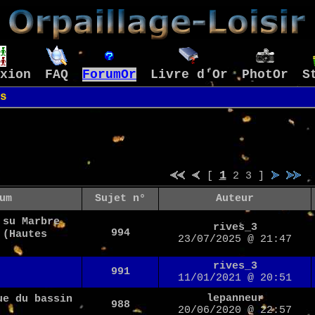
xion
FAQ
ForumOr
Livre d'Or
PhotOr
S
s
1
[
2
3
]
um
Sujet n°
Auteur
 su Marbre
rives_3
994
 (Hautes
23/07/2025 @ 21:47
rives_3
991
11/01/2021 @ 20:51
lepanneur
ue du bassin
988
20/06/2020 @ 22:57