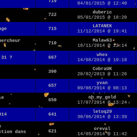
719
04/01/2015 @ 12:40
duberic
722
05/01/2015 @ 18:20
LATANEK
age
715
11/12/2014 @ 19:41
Malaw63
hercheur
710
18/11/2014 @ 22:14
whex
 31 ?
667
14/08/2014 @ 19:18
CobraUK
390
20/02/2013 @ 11:26
yvan
657
09/08/2014 @ 08:13
oh_my_gold
ie
650
17/07/2014 @ 13:24
letoq29
014
641
30/06/2014 @ 13:39
e
oreval
621
ction dans
14/05/2014 @ 11:42