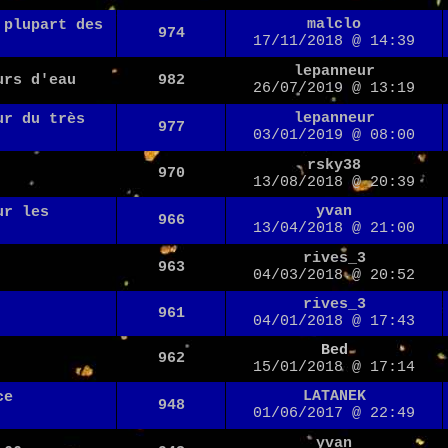
malclo
 plupart des
974
17/11/2018 @ 14:39
lepanneur
urs d'eau
982
26/07/2019 @ 13:19
lepanneur
ur du très
977
03/01/2019 @ 08:00
rsky38
970
13/08/2018 @ 20:39
yvan
ur les
966
13/04/2018 @ 21:00
rives_3
963
04/03/2018 @ 20:52
rives_3
961
04/01/2018 @ 17:43
Bed
962
15/01/2018 @ 17:14
LATANEK
ce
948
01/06/2017 @ 22:49
yvan