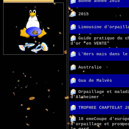
Bonne année 2015
2015
Limousine d'orpaill
Guide pratique du c
d'or "en VENTE"
L'Hers mais dans le
Australie
Gua de Malvès
Orpaillage et malad
d'Alzheimer
TROPHEE CHAPTELAT 2
18 emeCoupe d'europ
d'orpaillage et prospe