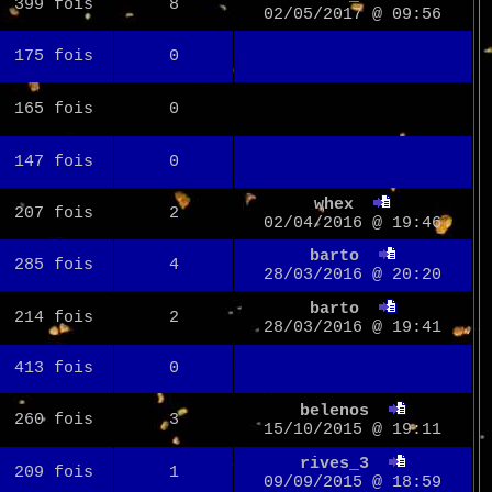
399 fois
8
02/05/2017 @ 09:56
175 fois
0
165 fois
0
147 fois
0
whex
207 fois
2
02/04/2016 @ 19:46
barto
285 fois
4
28/03/2016 @ 20:20
barto
214 fois
2
28/03/2016 @ 19:41
413 fois
0
belenos
260 fois
3
15/10/2015 @ 19:11
rives_3
209 fois
1
09/09/2015 @ 18:59