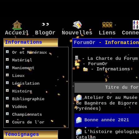
Accueil
BlogOr
Nouvelles
Liens
Conne
Informations
ForumOr
- Information
Or et Minéraux
- La Charte du Forum
Matériel
- ForumOr
Maniement
- Informations
Lieux
Législation
Titre du for
Histoire
Atelier Or au Musée
Bibliographie
de Bagnères de Bigorre
Vidéos
Pyrénées)
Championnats
Bonne année 2021
Cours de l'or
L'histoire géologiq
Témoignages
Catalan