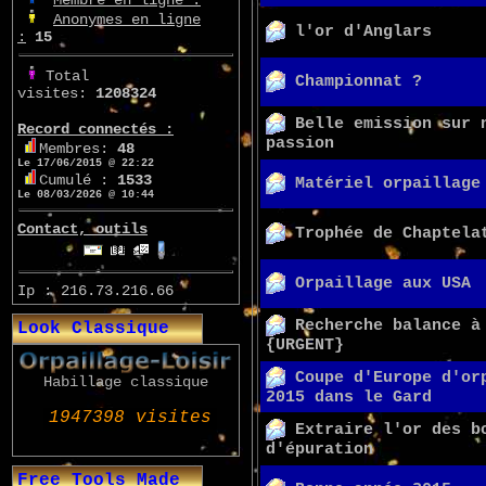
Anonymes en ligne
l'or d'Anglars
:
15
Total
Championnat ?
visites:
1208324
Belle emission sur 
Record connectés :
passion
Membres:
48
Le 17/06/2015 @ 22:22
Cumulé :
1533
Matériel orpaillage
Le 08/03/2026 @ 10:44
Contact, outils
Trophée de Chaptela
Orpaillage aux USA
Ip : 216.73.216.66
Recherche balance à
Look Classique
{URGENT}
Coupe d'Europe d'or
Habillage classique
2015 dans le Gard
Extraire l'or des b
d'épuration
Free Tools Made