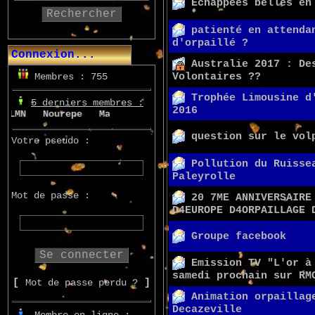
Echappées belles en
Rechercher
patienté en attenda
d'orpaillé ?
Connexion...
Australie 2017 : De
Membres : 755
Volontaires ??
Trophée Limousine d
5 derniers membres :
2016
MN
Nourepe
Marcsupilami
Azo
question sur le vol
Votre pseudo :
Pollution du Ruisse
Paleyrolle
Mot de passe :
20 7ME ANNIVERSAIRE
D4EUROPE D4ORPAILLAGE 
Groupe facebook
Emission TV "L'or à
samedi prochain sur RM
[
Mot de passe perdu ?
]
Animation orpaillag
Decazeville
Membre en ligne :