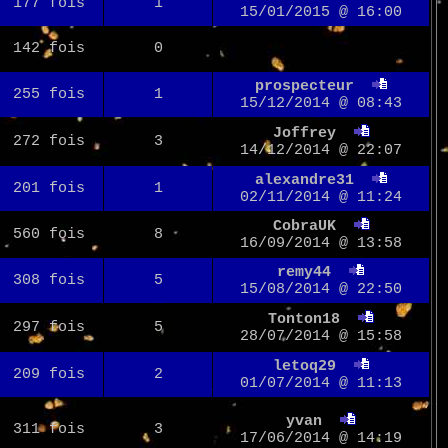
177 fois
1
15/01/2015 @ 16:00
142 fois
0
prospecteur
255 fois
1
15/12/2014 @ 08:43
Joffrey
272 fois
3
14/12/2014 @ 22:07
alexandre31
201 fois
1
02/11/2014 @ 11:24
CobraUK
560 fois
8
16/09/2014 @ 13:58
remy44
308 fois
5
15/08/2014 @ 22:50
Tonton18
297 fois
5
28/07/2014 @ 15:58
letoq29
209 fois
2
01/07/2014 @ 11:13
yvan
311 fois
3
17/06/2014 @ 14:19