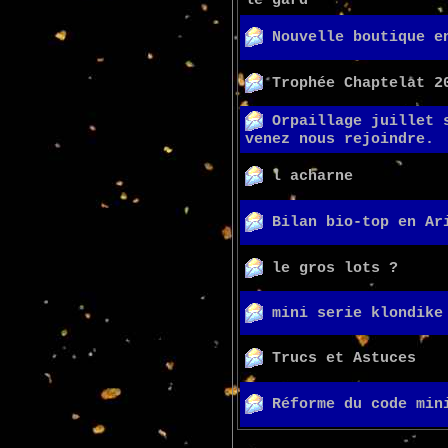
le gard
Nouvelle boutique e
Trophée Chaptelat 2
Orpaillage juillet 
venez nous rejoindre.
l acharne
Bilan bio-top en Ar
le gros lots ?
mini serie klondike
Trucs et Astuces
Réforme du code min