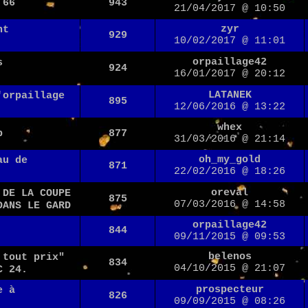
 66
943
21/04/2017 @ 10:50
zyr
nt
929
10/02/2017 @ 11:01
orpaillage42
s
924
16/01/2017 @ 20:12
LATANEK
'orpaillage
895
12/06/2016 @ 13:22
whex
p
877
31/03/2016 @ 21:14
oh_my_gold
au de
871
22/02/2016 @ 18:26
oreval
 DE LA COUPE
875
07/03/2016 @ 14:58
DANS LE GARD
orpaillage42
844
09/11/2015 @ 09:53
belenos
 tout prix"
834
04/10/2015 @ 21:07
C 24.
prospecteur
e à
826
09/09/2015 @ 08:26