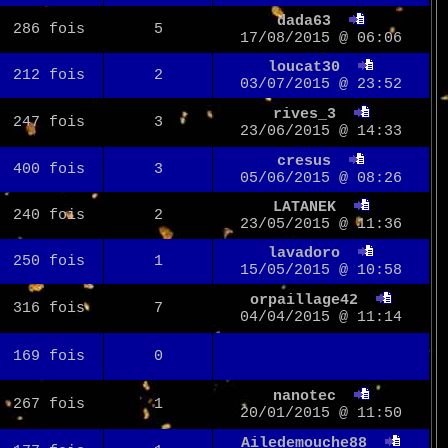
dada63
286 fois
5
17/08/2015 @ 06:06
loucat30
212 fois
2
03/07/2015 @ 23:52
rives_3
247 fois
3
23/06/2015 @ 14:33
cresus
400 fois
3
05/06/2015 @ 08:26
LATANEK
240 fois
2
23/05/2015 @ 11:36
lavadoro
250 fois
1
15/05/2015 @ 10:58
orpaillage42
316 fois
7
04/04/2015 @ 11:14
169 fois
0
nanotec
267 fois
1
20/01/2015 @ 11:50
Ailedemouche88