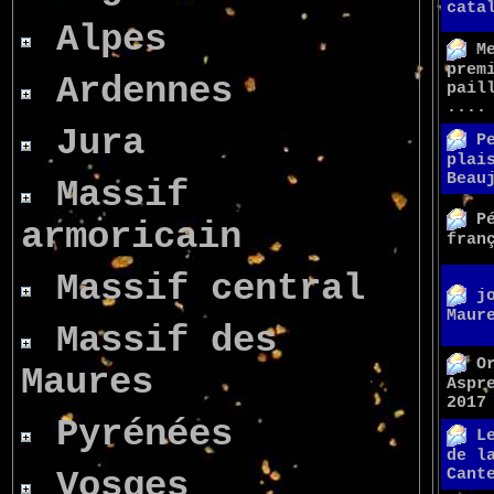
cata
Alpes
M
prem
Ardennes
pail
....
Jura
P
plai
Beau
Massif
P
armoricain
fran
Massif central
j
Maur
Massif des
O
Maures
Aspr
2017
Pyrénées
L
de l
Vosges
Cant