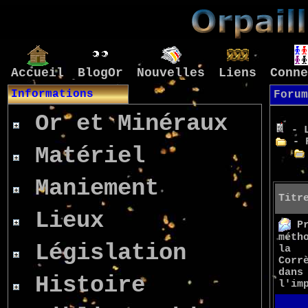
Accueil
BlogOr
Nouvelles
Liens
Conne
Informations
Forum
Or et Minéraux
- L
- F
Matériel
Maniement
Titr
Lieux
P
méth
Législation
la
Corr
dans
Histoire
l'im