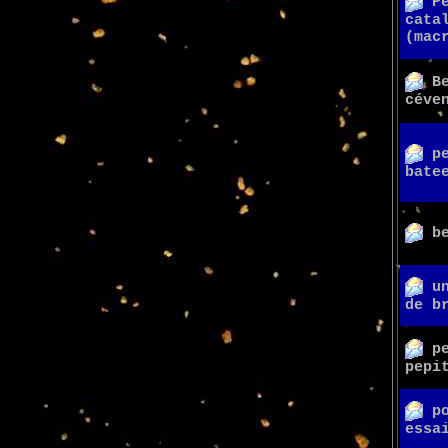
P
cata
(mac
B
céve
p
bate
b
u
de b
p
pepi
p
essa