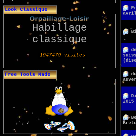
P
Look Classique
avri
Habillage
B
classique
d
suis
(dis
d
Free Tools Made
auve
D
2015
B
Bret