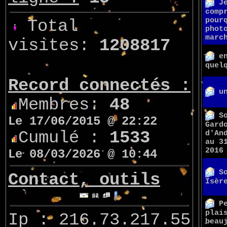
J
comp
pour
Total
phot
marc
visites:
1208817
e
quel
Record connectés :
u
Membres:
48
S
Le 17/06/2015 @ 22:22
Gard
Cumulé :
1533
d'An
au 3
2016
Le 08/03/2026 @ 10:44
S
Contact, outils
Isèr
P
plai
Ip : 216.73.217.55
beau