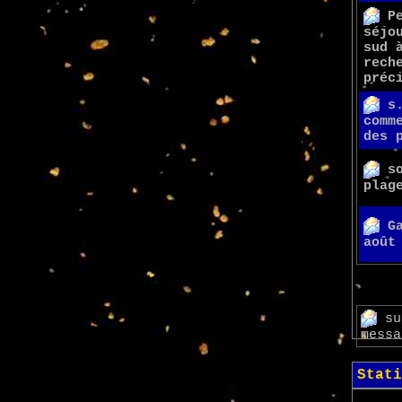
P
séjo
sud 
rech
préc
s
comm
des 
s
plag
G
août
su
messa
Stati