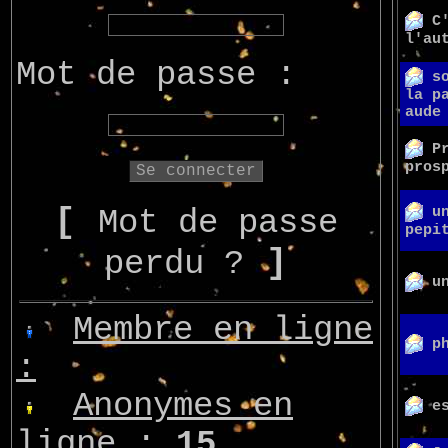
C
l'au
Mot de passe :
s
la p
aude
P
pros
[
u
Mot de passe
pepi
]
perdu ?
u
Membre en ligne
p
:
Anonymes en
e
ligne :
15