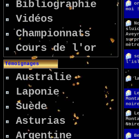
Bibliographie
o
moi 
Vidéos
N
slui
Championnats
Avey
surp
Cours de l'or
mètr
s
l'is
Témoignages
Australie
l
Laponie
L
Mont
Suède
noir
L
Asturias
Mont
Noir
Argentine
B