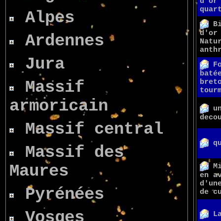
d'or
quar
Alpes
B
d'or
Ardennes
Natu
anth
Jura
F
baté
Massif
bret
tour
armoricain
u
deco
Massif central
q
Massif des
Maures
M
en a
d'un
Pyrénées
de c
Vosges
L