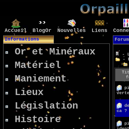
Accueil
BlogOr
Nouvelles
Liens
Conne
Informations
Forum
Or et Minéraux
- L
- F
Matériel
Ti
Maniement
f
p
Lieux
vert
Législation
d
ca ?
Histoire
p
iden