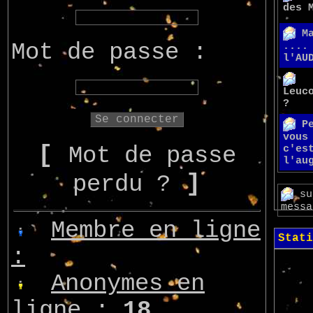
des 
M
Mot de passe :
....
l'AU
Leuc
?
P
vous
[
Mot de passe
c'es
l'au
]
perdu ?
su
messa
Membre en ligne
Stati
:
Anonymes en
ligne :
18