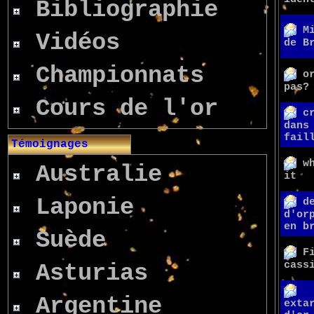
Bibliographie
M
Vidéos
de B
Championnats
o
pas?
Cours de l'or
c
dans
fail
Témoignages
w
Australie
it
Laponie
d
d'or
en b
Suède
F
cass
Asturias
Argentine
exta