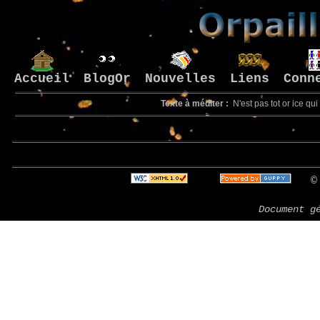
Accueil
BlogOr
Nouvelles
Liens
Conn
Texte à méditer :
N'est pas tot or ice qui
© 
Document g