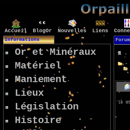
Accueil
BlogOr
Nouvelles
Liens
Conne
Informations
Forum
Or et Minéraux
- 
Matériel
- 
Maniement
Lieux
le 0
Législation
Histoire