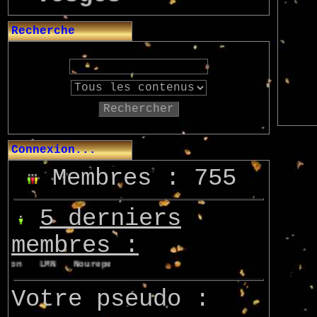
Recherche
Rechercher
Connexion...
Membres : 755
5 derniers
membres :
von
LMN
Nourepe
Marcsupilami
Azo
Votre pseudo :