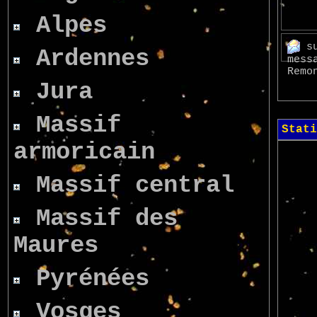
Alpes
s
Ardennes
mes
Remo
Jura
Massif
Stati
armoricain
Massif central
Massif des
Maures
Pyrénées
Vosges