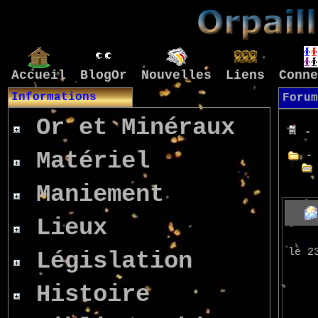
Accueil
BlogOr
Nouvelles
Liens
Conne
Informations
Forum
Or et Minéraux
- 
Matériel
- 
Maniement
Lieux
le 2
Législation
Histoire