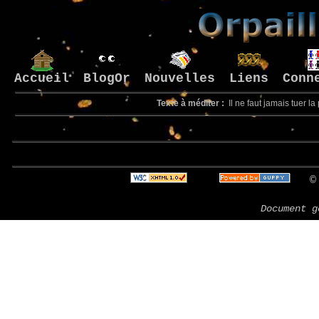
Accueil
BlogOr
Nouvelles
Liens
Conn
Texte à méditer :
Il ne faut jamais tuer l
Bie
© 
Document g