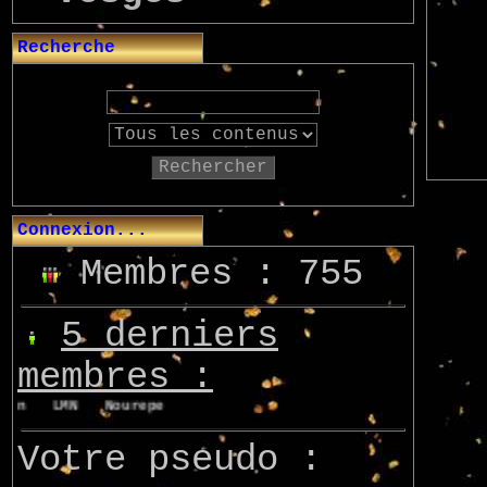
Recherche
Rechercher
Connexion...
Membres : 755
5 derniers
membres :
von
LMN
Nourepe
Marcsupilami
Azo
Votre pseudo :