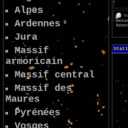
Alpes
s
Ardennes
mes
Remo
Jura
Massif
Stati
armoricain
Massif central
Massif des
Maures
Pyrénées
Vosges